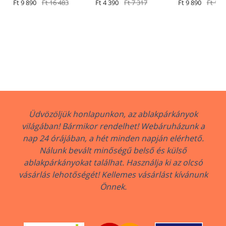
barna RAL 8003
Ft 9 890
Ft 16 483
Ft 4 390
Ft 7 317
bronz elox RAL 
Ft 9 890
Ft 16 
Üdvözöljük honlapunkon, az ablakpárkányok
világában! Bármikor rendelhet! Webáruházunk a
nap 24 órájában, a hét minden napján elérhető.
Nálunk bevált minőségű belső és külső
ablakpárkányokat találhat. Használja ki az olcsó
vásárlás lehotőségét! Kellemes vásárlást kívánunk
Önnek.