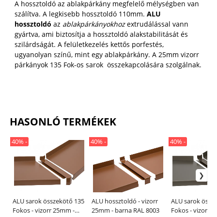
A hossztoldó az ablakpárkány megfelelő mélységben van
szálítva. A legkisebb hossztoldó 110mm.
ALU
hossztoldó
az
ablakpárkányokhoz
extrudálással vann
gyártva, ami biztosítja a hossztoldó alakstabilitását és
szilárdságát. A felületkezelés kettős porfestés,
ugyanolyan színű, mint egy ablakpárkány. A 25mm vizorr
párkányok 135 Fok-os sarok összekapcolására szolgálnak.
HASONLÓ TERMÉKEK
40% -
40% -
40% -
ALU sarok összekötő 135
ALU hossztoldó - vizorr
ALU sarok össz
Fokos - vizorr 25mm -
25mm - barna RAL 8003
Fokos - vizorr 25mm -