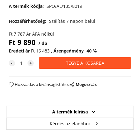
A termék kódja:
SPO/AL/135/8019
Hozzáférhetőség:
Szálítás 7 napon belül
Ft
7 787
Ár ÁFA nélkül
Ft
9 890
db
Eredeti ár
Ft
16 483
Árengedmény
40
%
Hozzáadás a kívánságlistához
Megosztás
A termék leírása
Kérdés az eladóhoz