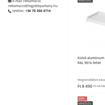
MINŐSÉG
e-mail reklamáció:
reklamacio@legjobbparkany.hu
telefon:
+36 70 350 4714
Külső alumínium 
RAL 9016 fehér
Megrendelésre kész
Ft 8 490
Ft 14 15
40% -
MINŐSÉG