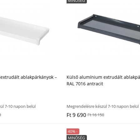
MINŐSÉG
extrudált ablakpárkányok –
Külső alumínium extrudált ablakpá
RAL 7016 antracit
ül 7-10 napon belül
Megrendelésre készül 7-10 napon belül
Ft 9 690
0
Ft 16 150
40% -
MINŐSÉG