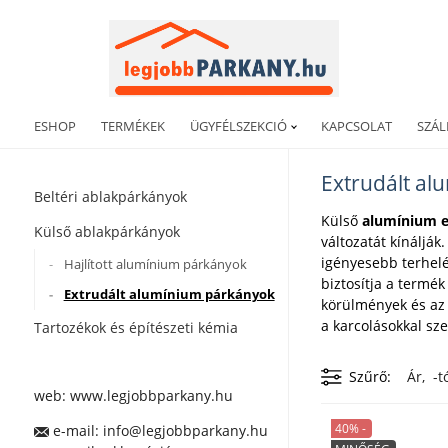
ESHOP
TERMÉKEK
ÜGYFÉLSZEKCIÓ
KAPCSOLAT
SZÁL
Extrudált a
Beltéri ablakpárkányok
Külső
alumínium e
Külső ablakpárkányok
változatát kínáljá
igényesebb terhelés
Hajlított alumínium párkányok
biztosítja a termék
Extrudált alumínium párkányok
körülmények és az
a karcolásokkal sz
Tartozékok és építészeti kémia
Szűrő
Ár, -tó
web:
www.legjobbparkany.hu
40% -
e-mail:
info@legjobbparkany.hu