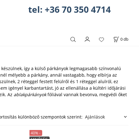
tel: +36 70 350 4714
0
db
készülnek, így a külső párkányok legmagasabb színvonalú
inél mélyebb a párkány, annál vastagabb, hogy elbírja az
lnek, 2 réteggel festett felülről és 1 réteggel alulról, ez
em igényel karbantartást, jó az ellenállása a kültéri időjárási
zik. Az
ablakpárkányok
fóliával vannak bevonva, megvédi őket
rtosítás különböző szempontok szerint:
40% -