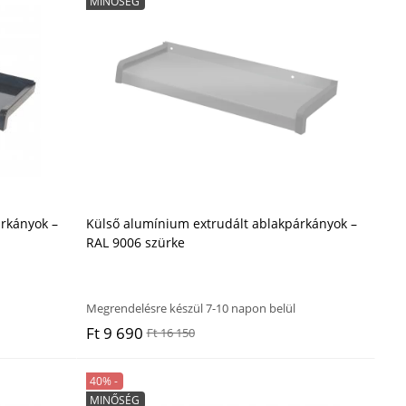
MINŐSÉG
rkányok –
Külső alumínium extrudált ablakpárkányok –
RAL 9006 szürke
Megrendelésre készül 7-10 napon belül
Ft 9 690
Ft 16 150
40% -
MINŐSÉG