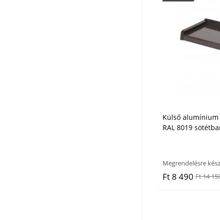
Külső alumínium 
RAL 8019 sötétba
Megrendelésre kész
Ft 8 490
Ft 14 15