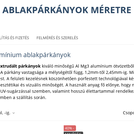
ABLAKPÁRKÁNYOK MÉRETRE
LÍTÁS ÉS FIZETÉS
FELMÉRÉS ÉS SZERELÉS
lumínium ablakpárkányok
xtrudált párkányok
kiváló minőségű Al Mg3 alumínium ötvözetből 
k. A párkány vastagsága a mélységétől függ, 1,2mm-től 2,45mm-ig. M
t. A felületi kezelésnek köszönhetően porfestett technológiával készü
 esztétikai és vizuális minőségét. A használt anyag fő előnye, hogy n
 UV-sugárzással szemben, valamint hosszú élettartammal rendelke
emben a szállítás során.
l, -ig.
Csopo
40% -