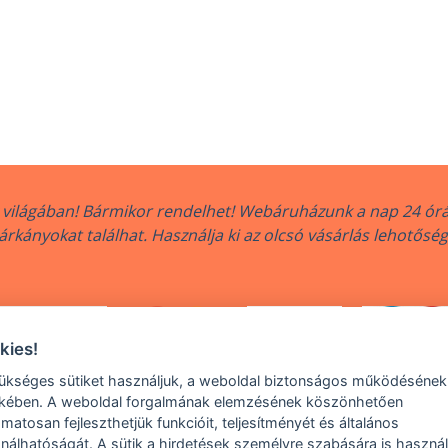
világában! Bármikor rendelhet! Webáruházunk a nap 24 órá
rkányokat találhat. Használja ki az olcsó vásárlás lehotősé
kies!
ükséges sütiket használjuk, a weboldal biztonságos működésének
kében. A weboldal forgalmának elemzésének köszönhetően
amatosan fejleszthetjük funkcióit, teljesítményét és általános
6 legjobbPARKANY.hu, All rights reserved | MCe system s.r.o., Urbá
nálhatóságát. A sütik a hirdetések személyre szabására is használ