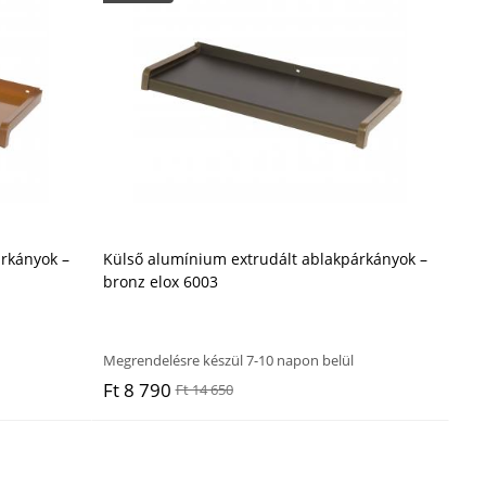
rkányok –
Külső alumínium extrudált ablakpárkányok –
bronz elox 6003
Megrendelésre készül 7-10 napon belül
Ft 8 790
Ft 14 650