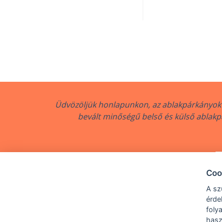
Üdvözöljük honlapunkon, az ablakpárkányok 
bevált minőségű belső és külső ablakpá
Coo
A sz
érde
foly
Copyright © 2018 - 202
hasz