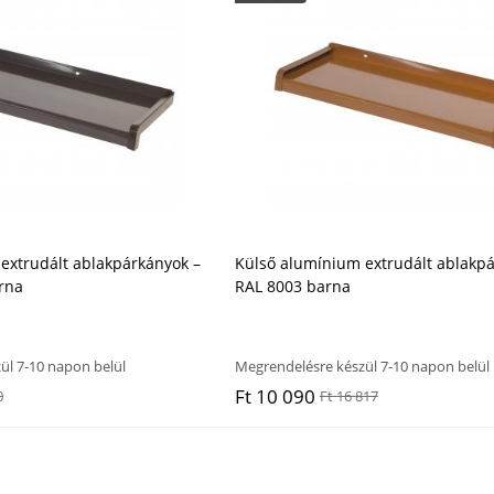
extrudált ablakpárkányok –
Külső alumínium extrudált ablakpá
rna
RAL 8003 barna
ül 7-10 napon belül
Megrendelésre készül 7-10 napon belül
Ft 10 090
0
Ft 16 817