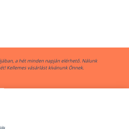
jában, a hét minden napján elérhető. Nálunk
gét! Kellemes vásárlást kívánunk Önnek.
nkova 16, 080 01 Prešov
ják