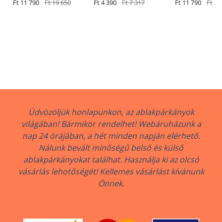
szürke RAL 9006
Ft 11 790
Ft 19 650
Ft 4 390
Ft 7 317
antracit RAL 70
Ft 11 790
Ft 19
Üdvözöljük honlapunkon, az ablakpárkányok
világában! Bármikor rendelhet! Webáruházunk a
nap 24 órájában, a hét minden napján elérhető.
Nálunk bevált minőségű belső és külső
ablakpárkányokat találhat. Használja ki az olcsó
vásárlás lehotőségét! Kellemes vásárlást kívánunk
Önnek.