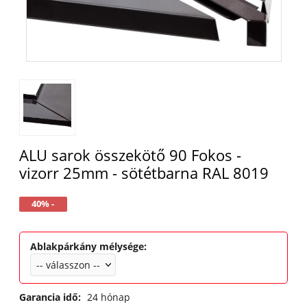
ALU sarok összekötő 90 Fokos -
vizorr 25mm - sötétbarna RAL 8019
40% -
Ablakpárkány mélysége
:
Garancia idő:
24 hónap