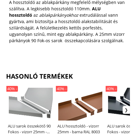
A hossztoldó az ablakpárkány megfelelő mélységben van
szálítva. A legkisebb hossztoldó 110mm.
ALU
hossztoldó
az
ablakpárkányokhoz
extrudálással vann
gyártva, ami biztosítja a hossztoldó alakstabilitását és
szilárdságát. A felületkezelés kettős porfestés,
ugyanolyan színű, mint egy ablakpárkány. A 25mm vizorr
párkányok 90 Fok-os sarok összekapcolására szolgálnak.
HASONLÓ TERMÉKEK
40% -
40% -
40% -
ALU sarok összekötő 90
ALU hossztoldó - vizorr
ALU sarok össz
Fokos - vizorr 25mm -
25mm - barna RAL 8003
Fokos - vizorr 25mm -