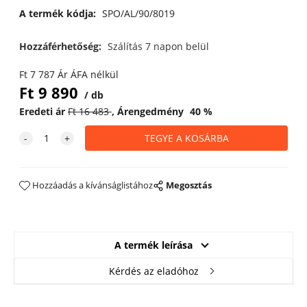
A termék kódja:
SPO/AL/90/8019
Hozzáférhetőség:
Szálítás 7 napon belül
Ft
7 787
Ár ÁFA nélkül
Ft
9 890
db
Eredeti ár
Ft
16 483
Árengedmény
40
%
Hozzáadás a kívánságlistához
Megosztás
A termék leírása
Kérdés az eladóhoz