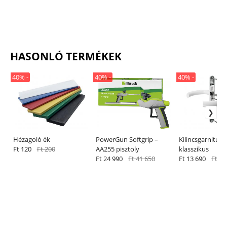
HASONLÓ TERMÉKEK
40% -
40% -
40% -
Hézagoló ék
PowerGun Softgrip –
Kilincsgarnitúra 
Ft 120
Ft 200
AA255 pisztoly
klasszikus
Ft 24 990
Ft 41 650
Ft 13 690
Ft 22