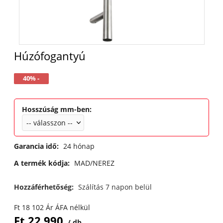
Húzófogantyú
40% -
Hosszúság mm-ben
:
Garancia idő:
24 hónap
A termék kódja:
MAD/NEREZ
Hozzáférhetőség:
Szálítás 7 napon belül
Ft
18 102
Ár ÁFA nélkül
Ft
22 990
db