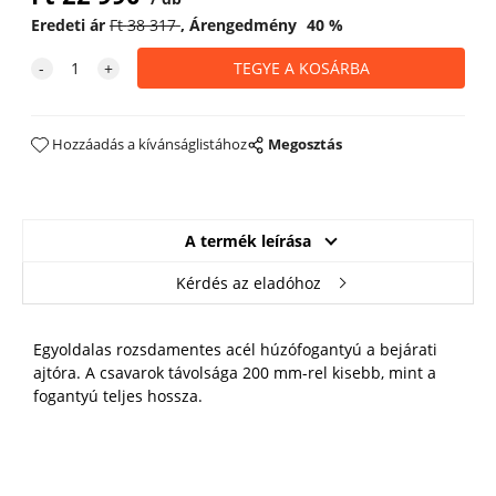
Eredeti ár
Ft
38 317
Árengedmény
40
%
Hozzáadás a kívánságlistához
Megosztás
A termék leírása
Kérdés az eladóhoz
Egyoldalas rozsdamentes acél húzófogantyú a bejárati
ajtóra. A csavarok távolsága 200 mm-rel kisebb, mint a
fogantyú teljes hossza.