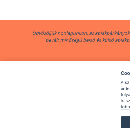
Üdvözöljük honlapunkon, az ablakpárkányok 
bevált minőségű belső és külső ablakpá
Coo
A sz
érde
foly
Copyright © 2018 - 202
hasz
több