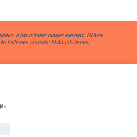
jában, a hét minden napján elérhető. Nálunk
gét! Kellemes vásárlást kívánunk Önnek.
nkova 16, 080 01 Prešov
ják
lasztott változat ára:
6 000 Ft
kül:
4 724 Ft
10 000 Ft
,
Kedvezmény:
40%