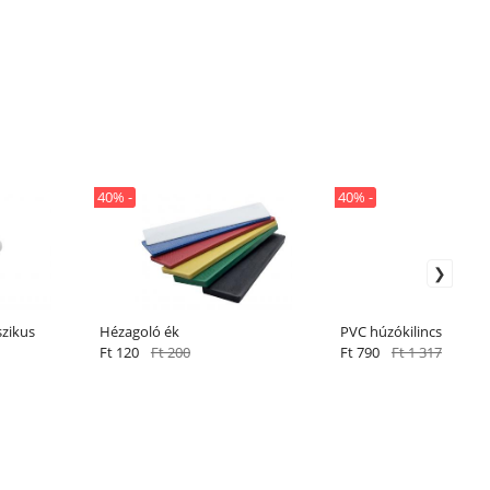
40% -
40% -
szikus
Hézagoló ék
PVC húzókilincs
Ft 120
Ft 200
Ft 790
Ft 1 317