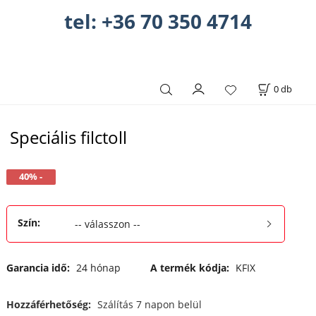
tel: +36 70 350 4714
0
db
Speciális filctoll
40% -
Szín
:
-- válasszon --
Garancia idő:
24 hónap
A termék kódja:
KFIX
Hozzáférhetőség:
Szálítás 7 napon belül