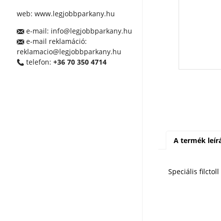
web:
www.legjobbparkany.hu
e-mail:
info@legjobbparkany.hu
e-mail reklamáció:
reklamacio@legjobbparkany.hu
telefon:
+36 70 350 4714
A termék leír
Speciális filcto