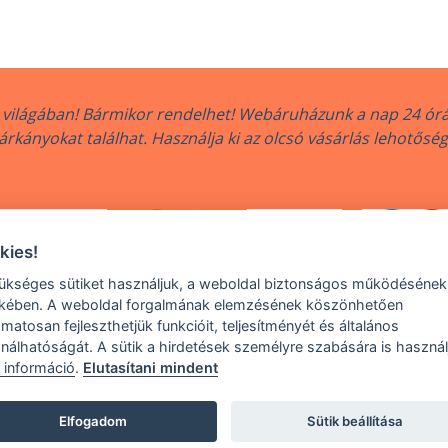
világában! Bármikor rendelhet! Webáruházunk a nap 24 órá
rkányokat találhat. Használja ki az olcsó vásárlás lehotősé
kies!
ükséges sütiket használjuk, a weboldal biztonságos működésének
kében. A weboldal forgalmának elemzésének köszönhetően
amatosan fejleszthetjük funkcióit, teljesítményét és általános
6 legjobbPARKANY.hu, All rights reserved | MCe system s.r.o., Urbá
nálhatóságát. A sütik a hirdetések személyre szabására is használ
info@legjobbparkany.hu
| telefón: +36 70 350 4714
 információ
.
Elutasítani mindent
A kivá
Hozzájárulás beállítása
Ár ÁFA nél
Elfogadom
Sütik beállítása
Eredeti ár: