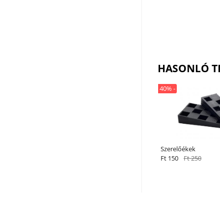
HASONLÓ T
40% -
Szerelőékek
Ft 150
Ft 250