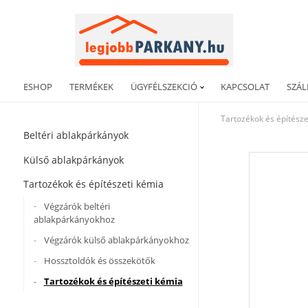
ESHOP
TERMÉKEK
ÜGYFÉLSZEKCIÓ
KAPCSOLAT
SZÁL
Tartozékok és építésze
Beltéri ablakpárkányok
Külső ablakpárkányok
Tartozékok és építészeti kémia
Végzárók beltéri
ablakpárkányokhoz
Végzárók külső ablakpárkányokhoz
Hossztoldók és összekötők
Tartozékok és építészeti kémia