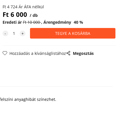
Ft
4 724
Ár ÁFA nélkül
Ft
6 000
db
Eredeti ár
Ft
10 000
Árengedmény
40
%
Hozzáadás a kívánságlistához
Megosztás
felszíni anyaghibát színezhet.