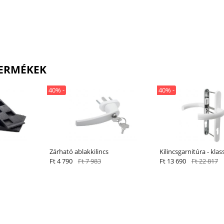
ERMÉKEK
40% -
40% -
Zárható ablakkilincs
Kilincsgarnitúra - klas
Ft 4 790
Ft 7 983
Ft 13 690
Ft 22 817