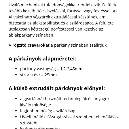
kiváló mechanikai tulajdonságokkal rendelkezik. Felülete
tovább kezelhető csiszolással, fúrással vagy festéssel. Az
Al vakolható végzárók extrudálással készülnek, ami
biztosítja az alakstabilitást és a szilárdságot. A felülete
utólagosan kétrétegű porfestéssel van kezelve az
ablakpárkány színében.
A
rögzítő csavarokat
a párkány színében szállítjuk.
A párkányok alapméretei:
párkány vastagság – 1,2-2,45mm
vízorr rész – 25mm
A külső extrudált párkányok előnyei:
a gyártásnál használt technológiák és anyagok
kiváló minősége
legjobb minőség - szilárdság
UV-ellenálló (UV-sugárzással szembeni ellenállás) –
színstabil
karbantartás mentes