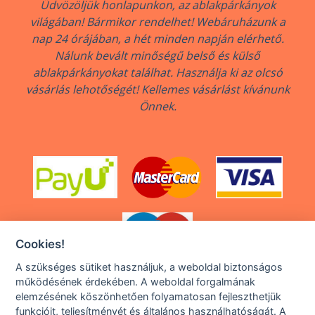
Üdvözöljük honlapunkon, az ablakpárkányok
világában! Bármikor rendelhet! Webáruházunk a
nap 24 órájában, a hét minden napján elérhető.
Nálunk bevált minőségű belső és külső
ablakpárkányokat találhat. Használja ki az olcsó
vásárlás lehotőségét! Kellemes vásárlást kívánunk
Önnek.
Cookies!
A szükséges sütiket használjuk, a weboldal biztonságos
működésének érdekében. A weboldal forgalmának
elemzésének köszönhetően folyamatosan fejleszthetjük
Copyright © 2018 - 2026 legjobbPARKANY.hu, All rights
funkcióit, teljesítményét és általános használhatóságát. A