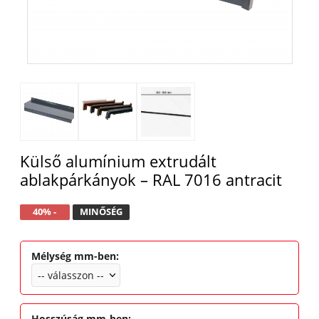
Külső alumínium extrudált
ablakpárkányok – RAL 7016 antracit
40% -
MINŐSÉG
Mélység mm-ben
:
Hosszúság mm-ben
: