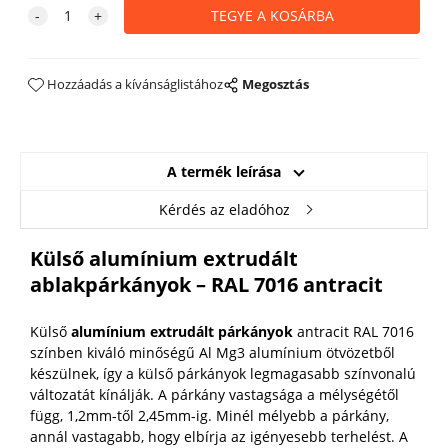
Hozzáadás a kívánságlistához
Megosztás
A termék leírása
Kérdés az eladóhoz
Külső alumínium extrudált
ablakpárkányok – RAL 7016 antracit
Külső
alumínium extrudált párkányok
antracit RAL 7016
színben kiváló minőségű Al Mg3 alumínium ötvözetből
készülnek, így a külső párkányok legmagasabb színvonalú
változatát kínálják. A párkány vastagsága a mélységétől
függ, 1,2mm-től 2,45mm-ig. Minél mélyebb a párkány,
annál vastagabb, hogy elbírja az igényesebb terhelést. A