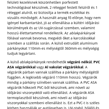
felületi kezelésnek köszönhetően porfestett
technológiával készülnek, 2 réteggel festett felülről és 1
réteggel alulról, ez biztosítja a termék esztétikai és
vizuális minőségét. A használt anyag fő előnye, hogy nem
igényel karbantartást, jó az ellenállása a kültéri időjárási
körülmények és az UV-sugárzással szemben, valamint
hosszú élettartammal rendelkezik. Az
ablakpárkányok
fóliával vannak bevonva, megvédi őket a karcolásokkal
szemben a szállítás során. A külső extrudált alumínium
párkányokat 110mm-es mélységtől 360mm-es mélységig
tudjuk legyártani.
A külső ablakpárkányok rendelhetők
végzáró nélkül
,
PVC
ASA végzárókkal
vagy
Al vakolat végzárókkal
. A
végzárók párban vannak szállítva a párkány mélységétől
függően. A legkisebb végzáró 110mm hosszú. Végzárók
mindig a párkány színében vannak szállítva. A PVC ASA
végzárók hőkezelt PVC-ből készülnek, ami növeli az
időjárási viszonyoktól való ellenállást. A végzárók ASA
termoplasztból készülnek, ami növeli az időjárási
viszonyokkal szembeni ellenállást is. Ezt a PVC-t is széles
körben használják az autóiparban is. UV-stabil, hőálló és