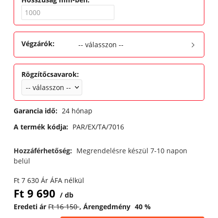
Végzárók
:
-- válasszon --
Rögzítőcsavarok
:
Garancia idő:
24 hónap
A termék kódja:
PAR/EX/TA/7016
Hozzáférhetőség:
Megrendelésre készül 7-10 napon
belül
Ft
7 630
Ár ÁFA nélkül
Ft
9 690
db
Eredeti ár
Ft
16 150
Árengedmény
40
%